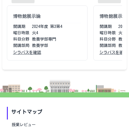
博物館展示論
博物館展示論
開講期
2024
年度
第3第4
開講期
2023
曜日時限
火4
曜日時限
火4
科目分野
教養学部専門
科目分野
教養
開講部局
教養学部
開講部局
教養
シラバスを確認
シラバスを確認
サイトマップ
授業レビュー