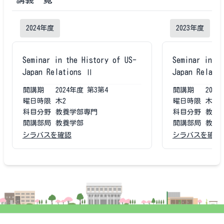
2024
年度
2023
年度
Seminar in the History of US-
Seminar in th
Japan Relations Ⅱ
Japan Relati
開講期
2024
年度
第3第4
開講期
2023
曜日時限
木2
曜日時限
木2
科目分野
教養学部専門
科目分野
教養
開講部局
教養学部
開講部局
教養
シラバスを確認
シラバスを確認