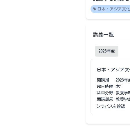
日本・アジア文化
講義一覧
2023
年度
日本・アジア文
開講期
2023
年
曜日時限
木1
科目分野
教養学
開講部局
教養学
シラバスを確認