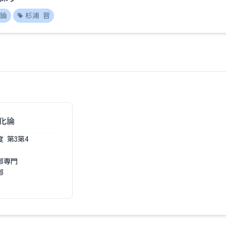
論
杉浦 晋
化論
度
第3第4
部専門
部