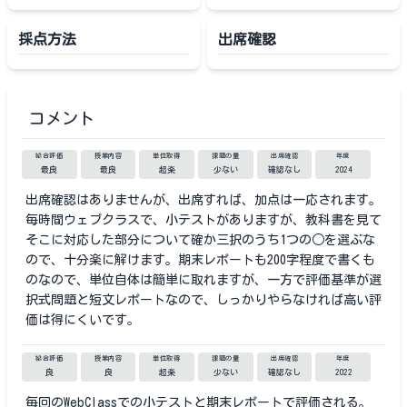
採点方法
出席確認
コメント
総合評価
授業内容
単位取得
課題の量
出席確認
年度
最良
最良
超楽
少ない
確認なし
2024
出席確認はありませんが、出席すれば、加点は一応されます。
毎時間ウェブクラスで、小テストがありますが、教科書を見て
そこに対応した部分について確か三択のうち1つの○を選ぶな
ので、十分楽に解けます。期末レポートも200字程度で書くも
のなので、単位自体は簡単に取れますが、一方で評価基準が選
択式問題と短文レポートなので、しっかりやらなければ高い評
価は得にくいです。
総合評価
授業内容
単位取得
課題の量
出席確認
年度
良
良
超楽
少ない
確認なし
2022
毎回のWebClassでの小テストと期末レポートで評価される。