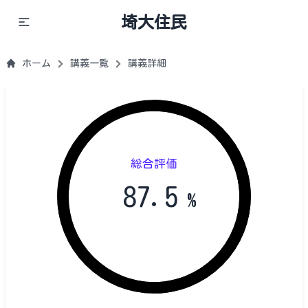
埼大住民
ホーム
講義一覧
講義詳細
総合評価
87.5
%