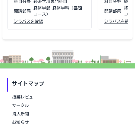
科目分野
経済学部専門科目
科目分野
経済
経済学部 経済学科（昼間
経済
開講部局
開講部局
コース）
コー
シラバスを確認
シラバスを確認
サイトマップ
授業レビュー
サークル
埼大新聞
お知らせ