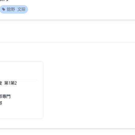
舘野 文昭
度
第1第2
部専門
部