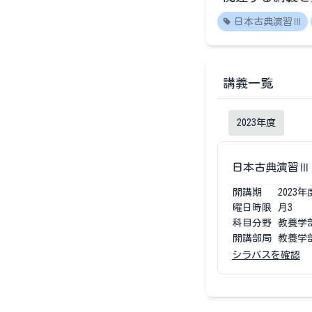
日本古典演習Ⅲ
講義一覧
2023
年度
日本古典演習Ⅲ
開講期
2023
年
曜日時限
月3
科目分野
教養学
開講部局
教養学
シラバスを確認