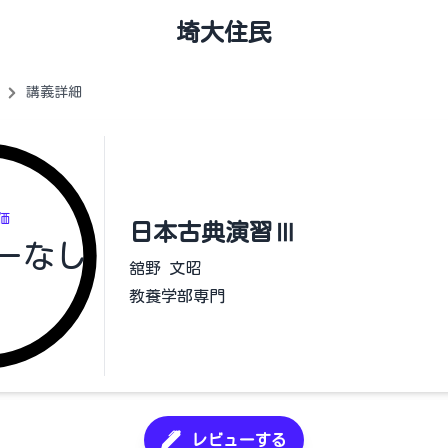
埼大住民
講義詳細
価
日本古典演習Ⅲ
ーなし
舘野 文昭
教養学部専門
レビューする