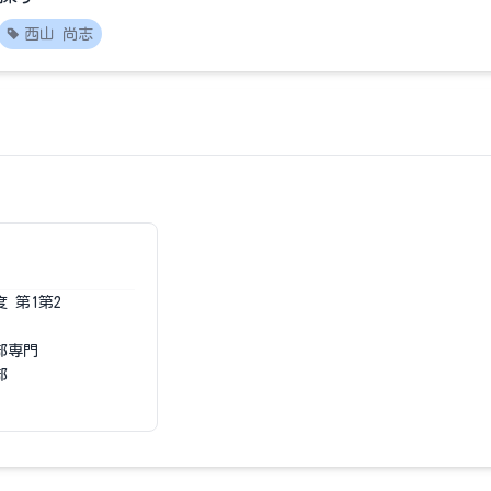
西山 尚志
度
第1第2
部専門
部