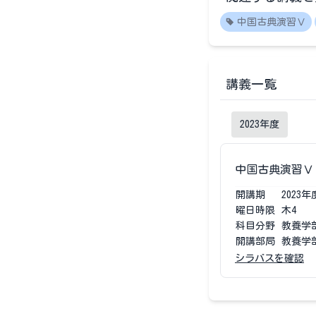
中国古典演習Ⅴ
講義一覧
2023
年度
中国古典演習Ⅴ
開講期
2023
年
曜日時限
木4
科目分野
教養学
開講部局
教養学
シラバスを確認