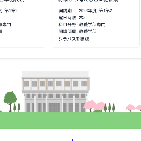
度
第1第2
開講期
2023
年度
第1第2
曜日時限
木3
部専門
科目分野
教養学部専門
部
開講部局
教養学部
シラバスを確認