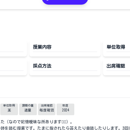
授業内容
単位取得
採点方法
出席確認
単位取得
課題の量
出席確認
年度
楽
適量
毎度確認
2024
た（なので記憶曖昧な所あります🙇‍♀️）。
詩を読む授業です。たまに指されたら答えたり音読したりします。3回