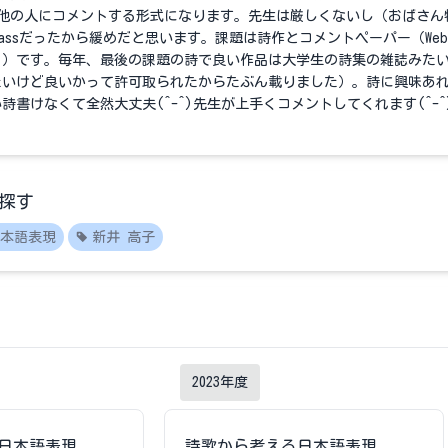
他の人にコメントする形式になります。先生は厳しくないし（おばさん
lassだったから緩めだと思います。課題は詩作とコメントペーパー（Webc
る）です。毎年、最後の課題の詩で良い作品は大学生の詩集の雑誌みた
たいけど良いかって許可取られたからたぶん載りました）。詩に興味あ
詩書けなくて全然大丈夫(^-^)先生が上手くコメントしてくれます(^-^
探す
本語表現
新井 高子
2023
年度
日本語表現
詩歌から考える日本語表現