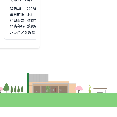
開講期
2022
年度
第1第2
開講期
2021
曜日時限
木3
曜日時限
木3
科目分野
教養学部専門
科目分野
教養学
開講部局
教養学部
開講部局
教養学
シラバスを確認
シラバスを確認