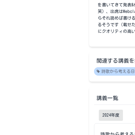
を書いてきて発表&
笑）、出席はWebc
らそれ読めば書け
るそうです（載せ
にクオリティの高い
関連する講義を
詩歌から考える日
講義一覧
2024
年度
詩歌から考える