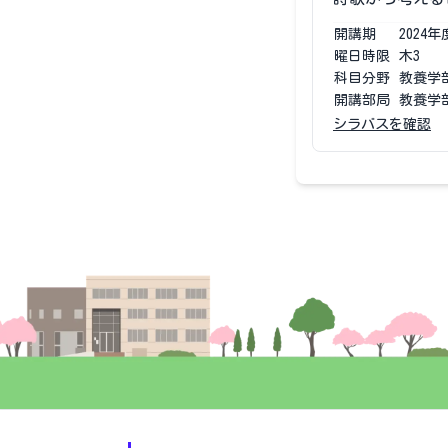
開講期
2024
年
曜日時限
木3
科目分野
教養学
開講部局
教養学
シラバスを確認