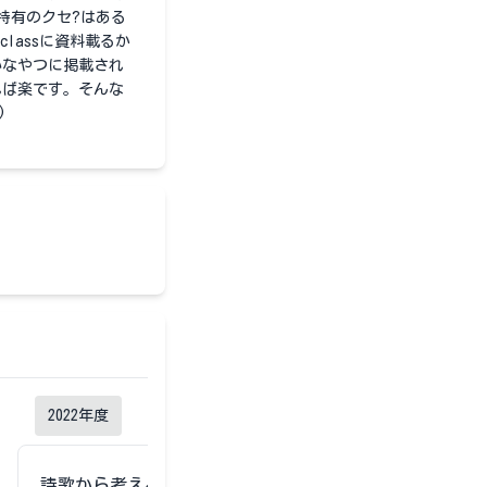
特有のクセ?はある
lassに資料載るか
いなやつに掲載され
れば楽です。そんな
)
2022
年度
2021
年度
詩歌から考える日本語表現
詩歌から考え