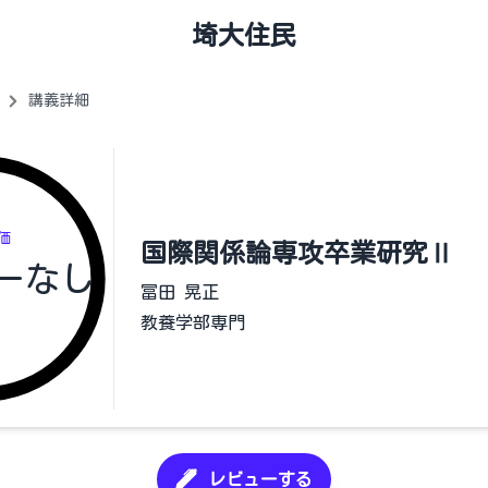
埼大住民
講義詳細
価
国際関係論専攻卒業研究Ⅱ
ーなし
冨田 晃正
教養学部専門
レビューする