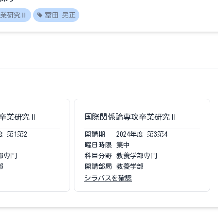
業研究Ⅱ
冨田 晃正
卒業研究Ⅱ
国際関係論専攻卒業研究Ⅱ
度
第1第2
開講期
2024
年度
第3第4
曜日時限
集中
部専門
科目分野
教養学部専門
部
開講部局
教養学部
シラバスを確認