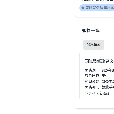
国際関係論専攻卒
講義一覧
2024
年度
国際関係論専攻
開講期
2024
年
曜日時限
集中
科目分野
教養学
開講部局
教養学
シラバスを確認