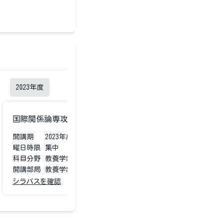
2023
年度
国際関係論専攻卒業研究Ⅱ
国際関係論専攻卒
開講期
2023
年度
第1第2
開講期
2023
年度
曜日時限
集中
曜日時限
集中
科目分野
教養学部専門
科目分野
教養学部
開講部局
教養学部
開講部局
教養学部
シラバスを確認
シラバスを確認