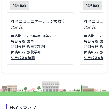
2024
年度
2023
年度
社会コミュニケーション専攻卒
社会コミュニ
業研究
業研究
開講期
2024
年度
通年集中
開講期
2023
曜日時限
集中
曜日時限
集中
科目分野
教養学部専門
科目分野
教養
開講部局
教養学部
開講部局
教養
シラバスを確認
シラバスを確認
サイトマップ