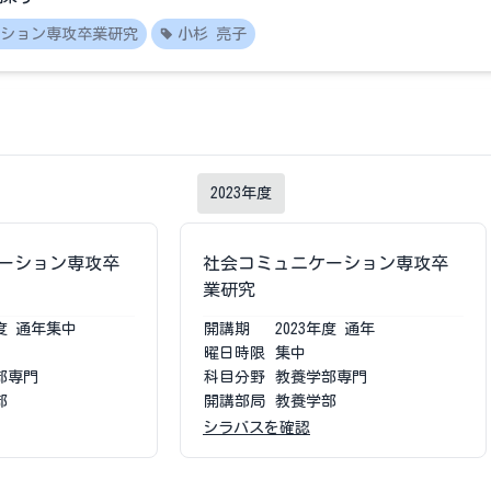
ション専攻卒業研究
小杉 亮子
2023
年度
ーション専攻卒
社会コミュニケーション専攻卒
業研究
度
通年集中
開講期
2023
年度
通年
曜日時限
集中
部専門
科目分野
教養学部専門
部
開講部局
教養学部
シラバスを確認