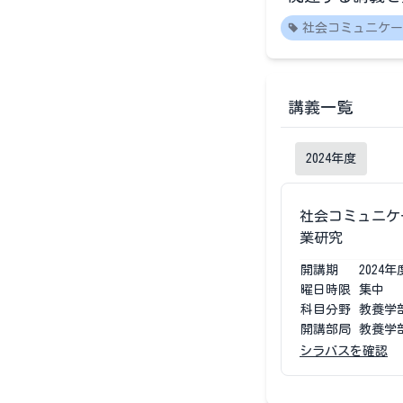
社会コミュニケー
講義一覧
2024
年度
社会コミュニケ
業研究
開講期
2024
年
曜日時限
集中
科目分野
教養学
開講部局
教養学
シラバスを確認