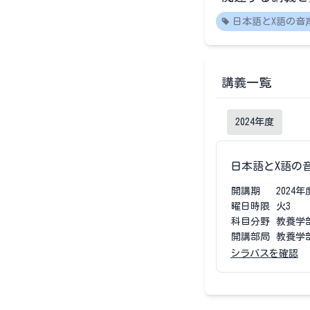
日本語とX語の音
講義一覧
2024
年度
日本語とX語の
開講期
2024
年
曜日時限
火3
科目分野
教養学
開講部局
教養学
シラバスを確認