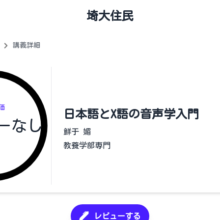
埼大住民
講義詳細
価
日本語とX語の音声学入門
ーなし
鮮于 媚
教養学部専門
レビューする