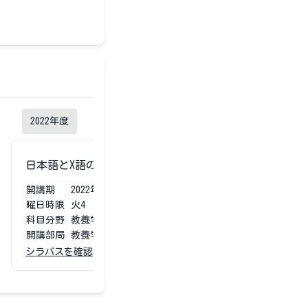
2022
年度
2021
年度
日本語とX語の音声学入門
日本語とX語の
開講期
2022
年度
第1第2
開講期
2021
曜日時限
火4
曜日時限
火4
科目分野
教養学部専門
科目分野
教養学
開講部局
教養学部
開講部局
教養学
シラバスを確認
シラバスを確認