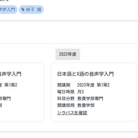
声学入門
鮮于 媚
2023
年度
音声学入門
日本語とX語の音声学入門
度
第1第2
開講期
2023
年度
第1第2
曜日時限
月3
部専門
科目分野
教養学部専門
部
開講部局
教養学部
シラバスを確認