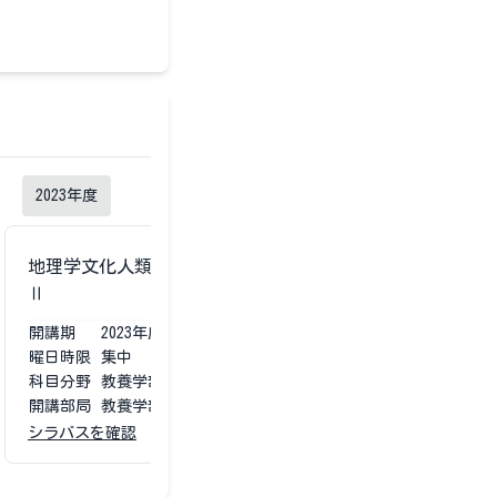
2023
年度
地理学文化人類学専攻卒業研究
地理学文化人類学
Ⅱ
Ⅱ
開講期
2023
年度
第1第2
開講期
2023
年度
曜日時限
集中
曜日時限
集中
科目分野
教養学部専門
科目分野
教養学部
開講部局
教養学部
開講部局
教養学部
シラバスを確認
シラバスを確認