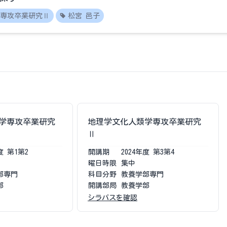
専攻卒業研究Ⅱ
松宮 邑子
学専攻卒業研究
地理学文化人類学専攻卒業研究
Ⅱ
度
第1第2
開講期
2024
年度
第3第4
曜日時限
集中
部専門
科目分野
教養学部専門
部
開講部局
教養学部
シラバスを確認