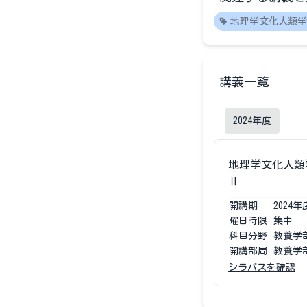
地理学文化人類学
講義一覧
2024
年度
地理学文化人類
Ⅱ
開講期
2024
年
曜日時限
集中
科目分野
教養学
開講部局
教養学
シラバスを確認