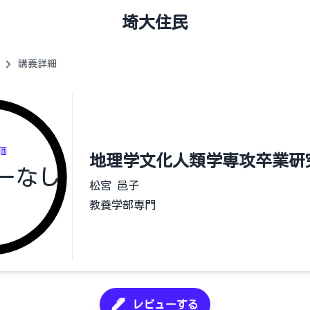
埼大住民
講義詳細
価
地理学文化人類学専攻卒業研
ーなし
松宮 邑子
教養学部専門
レビューする