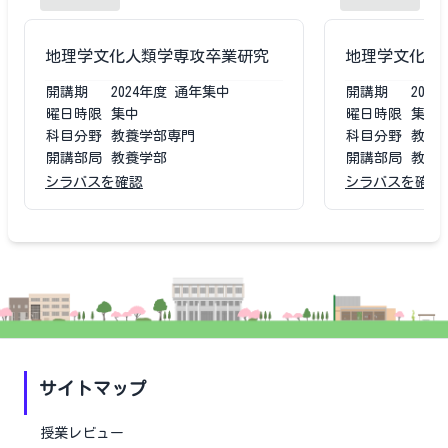
地理学文化人類学専攻卒業研究
地理学文化人
開講期
2024
年度
通年集中
開講期
2023
曜日時限
集中
曜日時限
集中
科目分野
教養学部専門
科目分野
教養
開講部局
教養学部
開講部局
教養
シラバスを確認
シラバスを確認
サイトマップ
授業レビュー