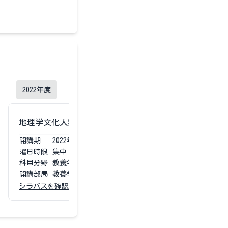
2022
年度
2021
年度
地理学文化人類学専攻卒業研究
地理学文化人
開講期
2022
年度
通年
開講期
2021
曜日時限
集中
曜日時限
集中
科目分野
教養学部専門
科目分野
教養学
開講部局
教養学部
開講部局
教養学
シラバスを確認
シラバスを確認