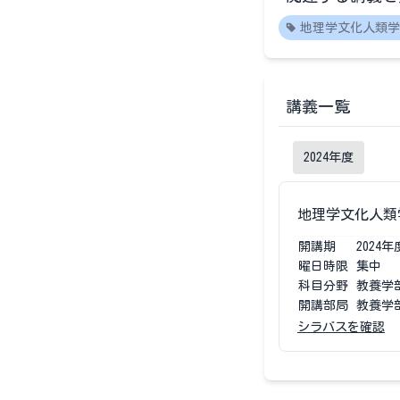
地理学文化人類学
講義一覧
2024
年度
地理学文化人類
開講期
2024
年
曜日時限
集中
科目分野
教養学
開講部局
教養学
シラバスを確認