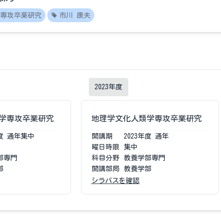
専攻卒業研究
市川 康夫
2023
年度
学専攻卒業研究
地理学文化人類学専攻卒業研究
度
通年集中
開講期
2023
年度
通年
曜日時限
集中
部専門
科目分野
教養学部専門
部
開講部局
教養学部
シラバスを確認