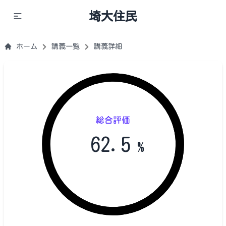
埼大住民
ホーム
講義一覧
講義詳細
総合評価
62.5
%