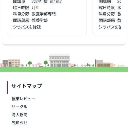
開講期
2024
年度
第1第2
開講期
2023
曜日時限
月3
曜日時限
水5
科目分野
教養学部専門
科目分野
教養
開講部局
教養学部
開講部局
教養
シラバスを確認
シラバスを確認
サイトマップ
授業レビュー
サークル
埼大新聞
お知らせ