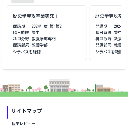
歴史学専攻卒業研究Ⅰ
歴史学専攻卒業
開講期
2024
年度
第1第2
開講期
2024
年
曜日時限
集中
曜日時限
集中
科目分野
教養学部専門
科目分野
教養学
開講部局
教養学部
開講部局
教養学
シラバスを確認
シラバスを確認
サイトマップ
授業レビュー