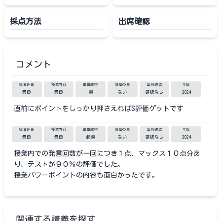
採点方法
出席確認
コメント
総合評価
授業内容
単位取得
課題の量
出席確認
年度
最良
最良
楽
ない
確認なし
2024
直前にポイントをしっかり押さえればS評価ゲットです
総合評価
授業内容
単位取得
課題の量
出席確認
年度
最良
最良
超楽
ない
確認なし
2024
授業内での発言回数が一回につき１点、マックス１０点分あ
り、テストが９０％の評価でした。
授業パワーポイントの内容も面白かったです。
関連する講義を探す