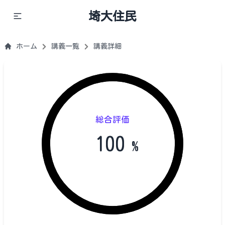
埼大住民
ホーム
講義一覧
講義詳細
総合評価
100
%