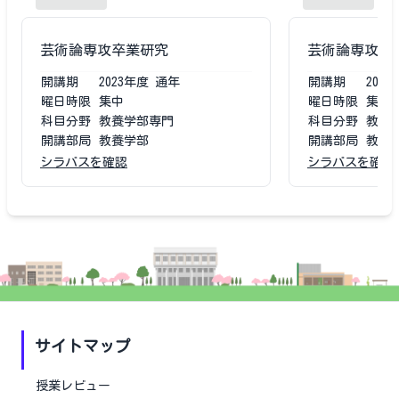
芸術論専攻卒業研究
芸術論専攻卒
開講期
2023
年度
通年
開講期
2022
曜日時限
集中
曜日時限
集中
科目分野
教養学部専門
科目分野
教養
開講部局
教養学部
開講部局
教養
シラバスを確認
シラバスを確認
サイトマップ
授業レビュー