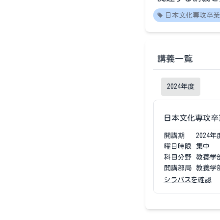
日本文化専攻卒業
講義一覧
2024
年度
日本文化専攻卒
開講期
2024
年
曜日時限
集中
科目分野
教養学
開講部局
教養学
シラバスを確認