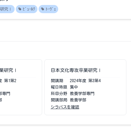
研究Ⅰ
ﾋﾞｭｰﾙｸ
ﾄｰｳﾞｪ
業研究Ⅰ
日本文化専攻卒業研究Ⅰ
度
第1第2
開講期
2024
年度
第3第4
曜日時限
集中
部専門
科目分野
教養学部専門
部
開講部局
教養学部
シラバスを確認