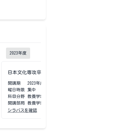
2023
年度
日本文化専攻卒業研究Ⅰ
日本文化専攻卒業
開講期
2023
年度
第1第2
開講期
2023
年度
曜日時限
集中
曜日時限
集中
科目分野
教養学部専門
科目分野
教養学部
開講部局
教養学部
開講部局
教養学部
シラバスを確認
シラバスを確認