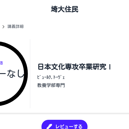
埼大住民
講義詳細
価
日本文化専攻卒業研究Ⅰ
ーなし
ﾋﾞｭｰﾙｸ,ﾄｰｳﾞｪ
教養学部専門
レビューする