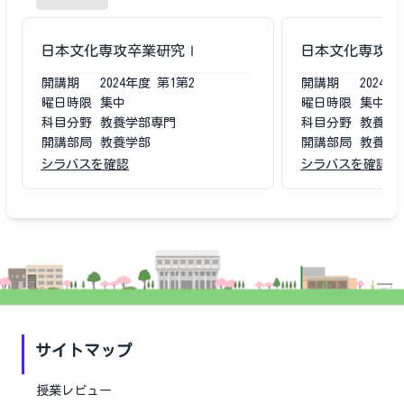
日本文化専攻卒業研究Ⅰ
日本文化専攻卒
開講期
2024
年度
第1第2
開講期
2024
年
曜日時限
集中
曜日時限
集中
科目分野
教養学部専門
科目分野
教養学
開講部局
教養学部
開講部局
教養学
シラバスを確認
シラバスを確認
サイトマップ
授業レビュー