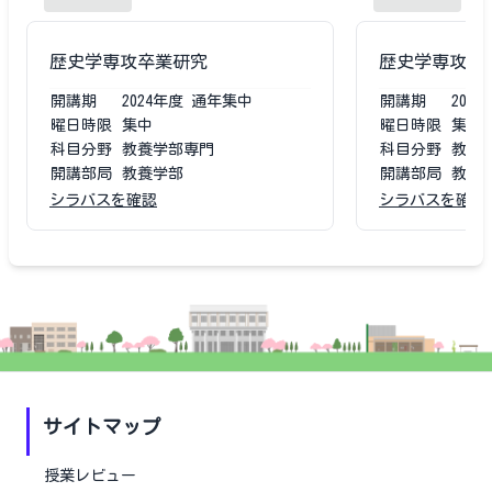
歴史学専攻卒業研究
歴史学専攻卒
開講期
2024
年度
通年集中
開講期
2023
曜日時限
集中
曜日時限
集中
科目分野
教養学部専門
科目分野
教養
開講部局
教養学部
開講部局
教養
シラバスを確認
シラバスを確認
サイトマップ
授業レビュー