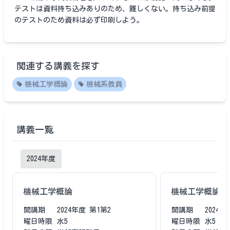
テストは資料持ち込みありのため、難しくない。持ち込み前提
のテストのため資料は必ず印刷しよう。
関連する講義を探す
機械工学概論
機械系教員
講義一覧
2024
年度
機械工学概論
機械工学概論
開講期
2024
年度
第1第2
開講期
2024
年
曜日時限
水5
曜日時限
水5