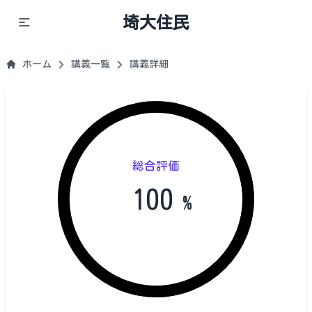
埼大住民
ホーム
講義一覧
講義詳細
総合評価
100
%