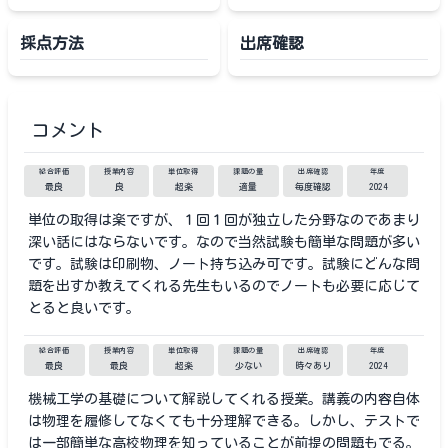
採点方法
出席確認
コメント
総合評価
授業内容
単位取得
課題の量
出席確認
年度
最良
良
超楽
適量
毎度確認
2024
単位の取得は楽ですが、１回１回が独立した分野なのであまり
深い話にはならないです。なので当然試験も簡単な問題が多い
です。試験は印刷物、ノート持ち込み可です。試験にどんな問
題を出すか教えてくれる先生もいるのでノートも必要に応じて
とると良いです。
総合評価
授業内容
単位取得
課題の量
出席確認
年度
最良
最良
超楽
少ない
時々あり
2024
機械工学の基礎について解説してくれる授業。講義の内容自体
は物理を履修してなくても十分理解できる。しかし、テストで
は一部簡単な高校物理を知っていることが前提の問題もでる。