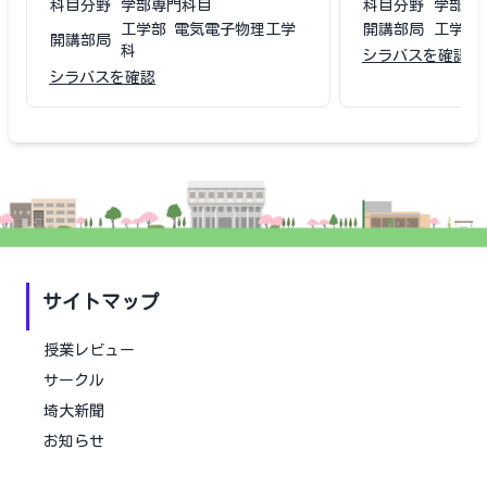
科目分野
学部専門科目
科目分野
学部専
工学部 電気電子物理工学
開講部局
工学部
開講部局
科
シラバスを確認
シラバスを確認
サイトマップ
授業レビュー
サークル
埼大新聞
お知らせ