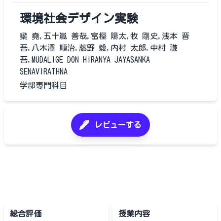
環境社会デザイン実験
欒 堯,五十嵐 善哉,富樫 陽太,牧 剛史,浅本 晋
吾,八木澤 順治,藤野 毅,内村 太郎,中村 謙
吾,MUDALIGE DON HIRANYA JAYASANKA
SENAVIRATHNA
学部専門科目
レビューする
総合評価
授業内容