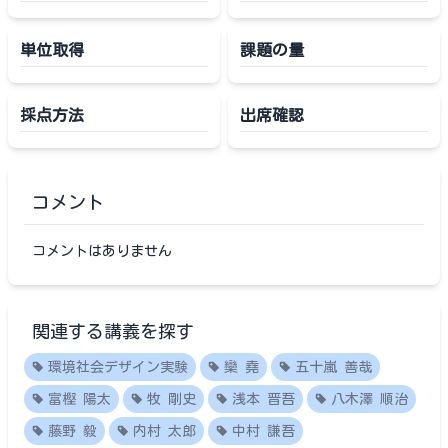
単位取得
課題の量
採点方法
出席確認
コメント
コメントはありません
関連する講義を探す
環境社会デザイン実験
欒 堯
五十嵐 善哉
富樫 陽太
牧 剛史
浅本 晋吾
八木澤 順治
藤野 毅
内村 太郎
中村 謙吾