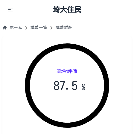
埼大住民
ホーム
講義一覧
講義詳細
総合評価
87.5
%