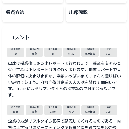
採点方法
出席確認
コメント
総合評価
授業内容
単位取得
課題の量
出席確認
年度
良
最良
楽
少ない
毎度確認
2024
出席は授業後にある小レポートで行われます。授業をちゃんと
受けてれば小レポートは満点近く取れます。期末レポートで大
体の評価は決まりますが、字数いっぱいまでちゃんと書けばい
い評価でしょう。内容自体は企業の人の話を聞けて面白いで
す。teamsによるリアルタイムの授業なので対面じゃないで
す。
総合評価
授業内容
単位取得
課題の量
出席確認
年度
最良
最良
超楽
ない
毎度確認
2024
企業の方がリアルタイム配信で講義してくれるものである。内
容は工学寄りのマーケティングで将来的にも役立つものが多