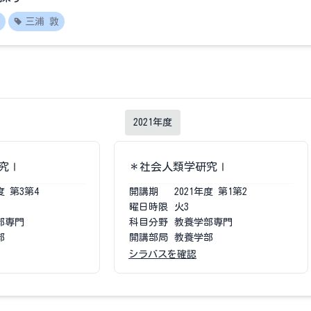
三浦 敦
2021
年度
究Ⅰ
＊社会人類学研究Ⅰ
度
第3第4
開講期
2021
年度
第1第2
曜日時限
火3
部専門
科目分野
教養学部専門
部
開講部局
教養学部
シラバスを確認