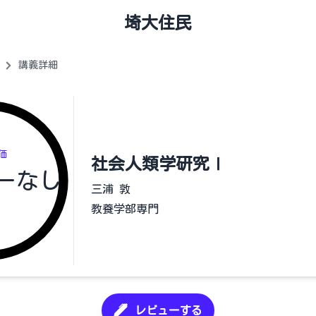
埼大住民
講義詳細
価
社会人類学研究Ⅰ
ーなし
三浦 敦
教養学部専門
レビューする