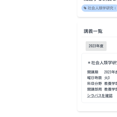
社会人類学研究Ⅰ
講義一覧
2023
年度
＊社会人類学研
開講期
2023
年
曜日時限
火3
科目分野
教養学
開講部局
教養学
シラバスを確認