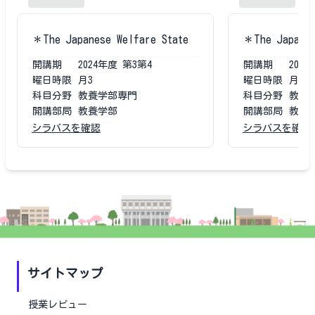
＊The Japanese Welfare State
＊The Japanes
開講期
2024
年度
第3第4
開講期
2023
曜日時限
月3
曜日時限
月3
科目分野
教養学部専門
科目分野
教養
開講部局
教養学部
開講部局
教養
シラバスを確認
シラバスを確認
サイトマップ
授業レビュー