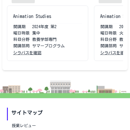
Animation Studies
Animation Stu
開講期
2024
年度
第2
開講期
2023
曜日時限
集中
曜日時限
火1〜
科目分野
教養学部専門
科目分野
教養
開講部局
サマープログラム
開講部局
サマ
シラバスを確認
シラバスを確認
サイトマップ
授業レビュー