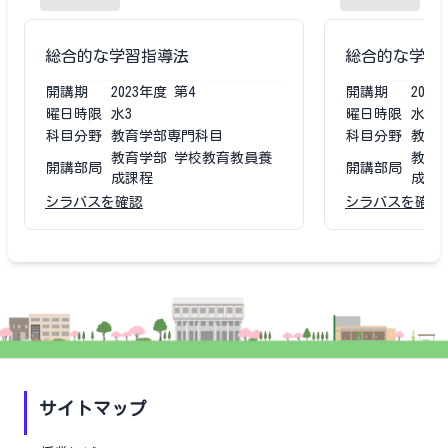
総合的な学習指導法
総合的な学習
開講期
2023
年度
第4
開講期
2022
曜日時限
水3
曜日時限
水3
科目分野
教育学部専門科目
科目分野
教育
教育学部 学校教育教員養
教育
開講部局
開講部局
成課程
成課
シラバスを確認
シラバスを確認
サイトマップ