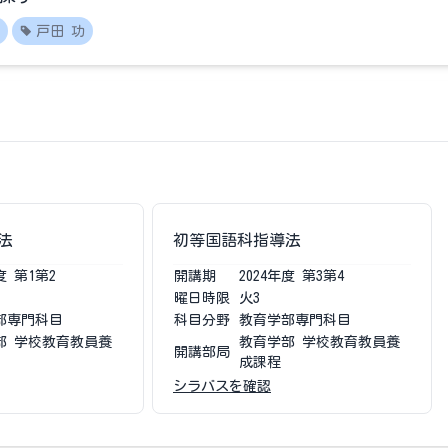
戸田 功
法
初等国語科指導法
度
第1第2
開講期
2024
年度
第3第4
曜日時限
火3
部専門科目
科目分野
教育学部専門科目
部 学校教育教員養
教育学部 学校教育教員養
開講部局
成課程
シラバスを確認