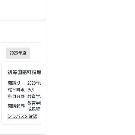
2023
年度
初等国語科指導法
初等国語科指導法
開講期
2023
年度
第1第2
開講期
2023
年度
曜日時限
火3
曜日時限
火3
科目分野
教育学部専門科目
科目分野
教育学部
教育学部 学校教育教員養
教育学部 
開講部局
開講部局
成課程
成課程
シラバスを確認
シラバスを確認