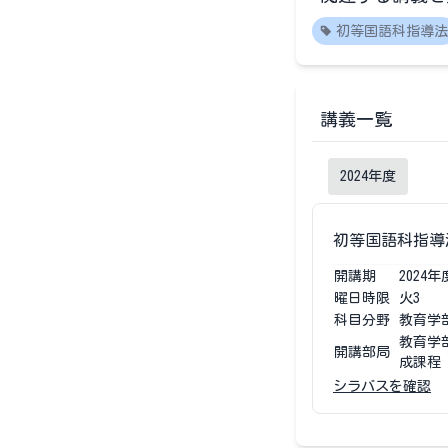
初等国語科指導法
講義一覧
2024
年度
初等国語科指導
開講期
2024
年
曜日時限
火3
科目分野
教育学
教育学
開講部局
成課程
シラバスを確認