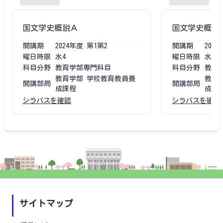
国文学史概説Ａ
国文学史概説
開講期
2024
年度
第1第2
開講期
2023
曜日時限
水4
曜日時限
水4
科目分野
教育学部専門科目
科目分野
教育
教育学部 学校教育教員養
教育
開講部局
開講部局
成課程
成課
シラバスを確認
シラバスを確認
サイトマップ