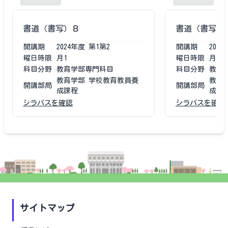
書道（書写）Ｂ
書道（書写）
開講期
2024
年度
第1第2
開講期
2023
曜日時限
月1
曜日時限
月1
科目分野
教育学部専門科目
科目分野
教育
教育学部 学校教育教員養
教育
開講部局
開講部局
成課程
成課
シラバスを確認
シラバスを確認
サイトマップ