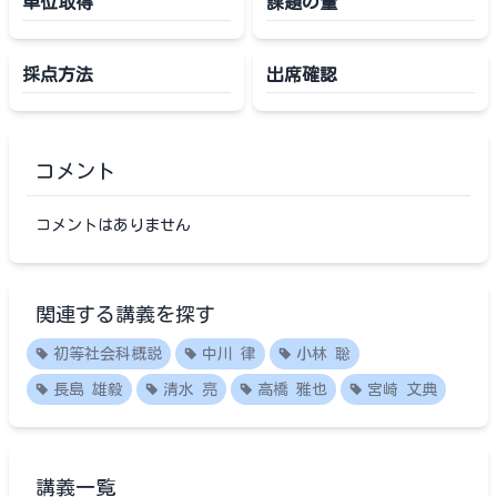
単位取得
課題の量
採点方法
出席確認
コメント
コメントはありません
関連する講義を探す
初等社会科概説
中川 律
小林 聡
長島 雄毅
清水 亮
高橋 雅也
宮崎 文典
講義一覧