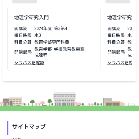
地理学研究入門
地理学研究入
開講期
2024
年度
第3第4
開講期
2023
曜日時限
水3
曜日時限
水3
科目分野
教育学部専門科目
科目分野
教育
教育学部 学校教育教員養
教育
開講部局
開講部局
成課程
成課
シラバスを確認
シラバスを確認
サイトマップ