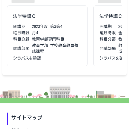
法学特講Ｃ
法学特講Ｃ
開講期
2023
年度
第3第4
開講期
2021
曜日時限
月4
曜日時限
金2
科目分野
教育学部専門科目
科目分野
教育
教育学部 学校教育教員養
教育
開講部局
開講部局
成課程
成課
シラバスを確認
シラバスを確認
サイトマップ