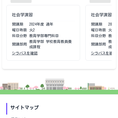
社会学演習
社会学演習
開講期
2024
年度
通年
開講期
2023
曜日時限
火2
曜日時限
火2
科目分野
教育学部専門科目
科目分野
教育
教育学部 学校教育教員養
教育
開講部局
開講部局
成課程
成課
シラバスを確認
シラバスを確認
サイトマップ