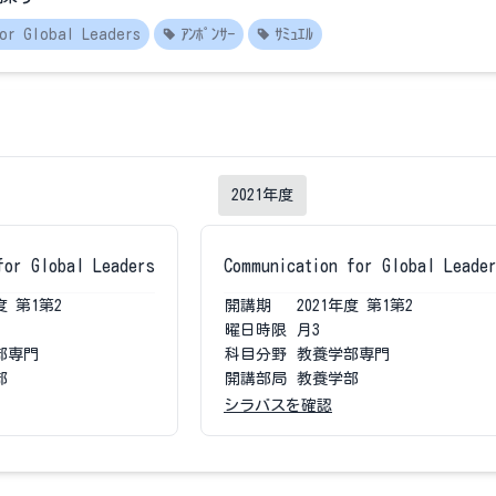
for Global Leaders
ｱﾝﾎﾟﾝｻｰ
ｻﾐｭｴﾙ
2021
年度
for Global Leaders
Communication for Global Leade
度
第1第2
開講期
2021
年度
第1第2
曜日時限
月3
部専門
科目分野
教養学部専門
部
開講部局
教養学部
シラバスを確認