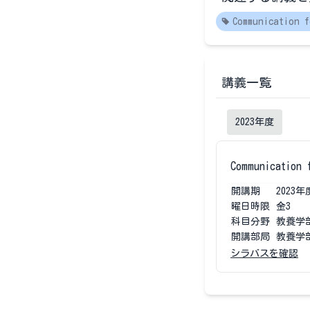
Communication 
講義一覧
2023
年度
Communication 
開講期
2023
年
曜日時限
金3
科目分野
教養学
開講部局
教養学
シラバスを確認