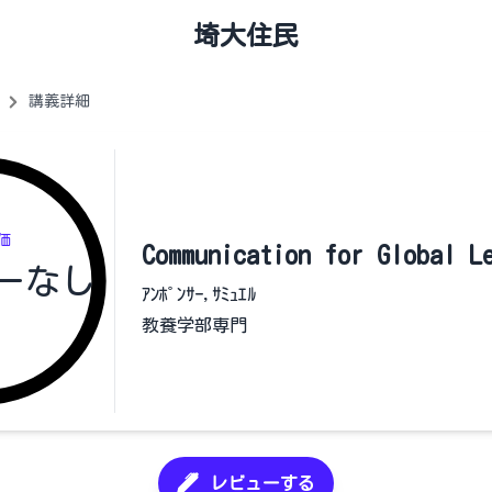
埼大住民
講義詳細
価
Communication for Global L
ーなし
ｱﾝﾎﾟﾝｻｰ,ｻﾐｭｴﾙ
教養学部専門
レビューする