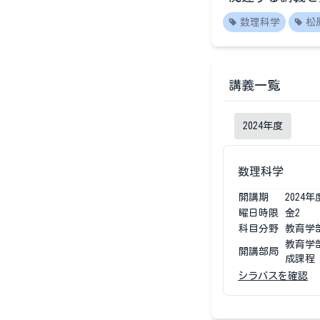
数理科学
松
講義一覧
2024
年度
数理科学
開講期
2024
年
曜日時限
金2
科目分野
教育学
教育学
開講部局
成課程
シラバスを確認