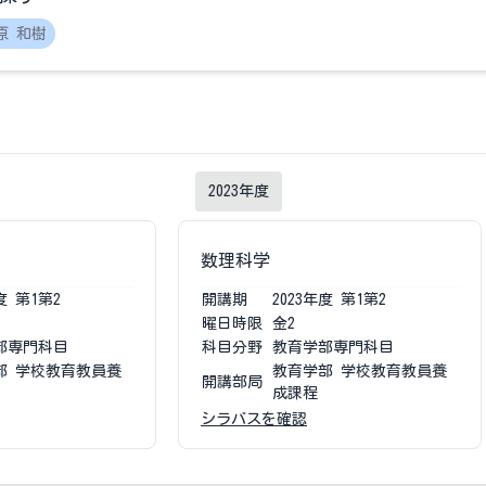
原 和樹
2023
年度
数理科学
度
第1第2
開講期
2023
年度
第1第2
曜日時限
金2
部専門科目
科目分野
教育学部専門科目
部 学校教育教員養
教育学部 学校教育教員養
開講部局
成課程
シラバスを確認