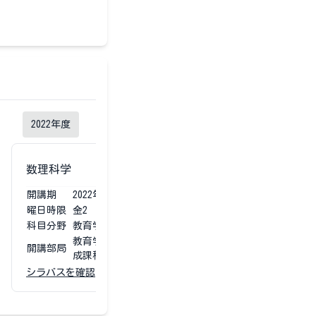
2022
年度
2021
年度
数理科学
数理科学
開講期
2022
年度
第1第2
開講期
2021
曜日時限
金2
曜日時限
金2
科目分野
教育学部専門科目
科目分野
教育学
教育学部 学校教育教員養
教育学
開講部局
開講部局
成課程
成課程
シラバスを確認
シラバスを確認