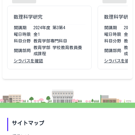
数理科学研究
数理科学研究
開講期
2024
年度
第3第4
開講期
2023
曜日時限
金1
曜日時限
金1
科目分野
教育学部専門科目
科目分野
教育
教育学部 学校教育教員養
教育
開講部局
開講部局
成課程
成課
シラバスを確認
シラバスを確認
サイトマップ