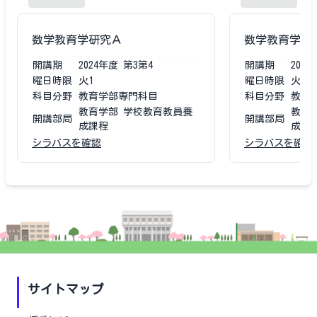
数学教育学研究Ａ
数学教育学研
開講期
2024
年度
第3第4
開講期
2023
曜日時限
火1
曜日時限
火1
科目分野
教育学部専門科目
科目分野
教育
教育学部 学校教育教員養
教育
開講部局
開講部局
成課程
成課
シラバスを確認
シラバスを確認
サイトマップ