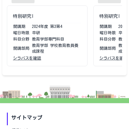
特別研究I
特別研究I
開講期
2024
年度
第3第4
開講期
2023
曜日時限
卒研
曜日時限
卒研
科目分野
教育学部専門科目
科目分野
教育
教育学部 学校教育教員養
教育
開講部局
開講部局
成課程
成課
シラバスを確認
シラバスを確認
サイトマップ