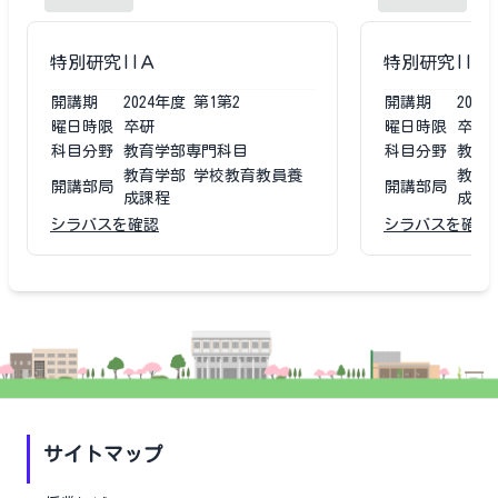
特別研究IIＡ
特別研究IIＡ
開講期
2024
年度
第1第2
開講期
2023
曜日時限
卒研
曜日時限
卒研
科目分野
教育学部専門科目
科目分野
教育
教育学部 学校教育教員養
教育
開講部局
開講部局
成課程
成課
シラバスを確認
シラバスを確認
サイトマップ