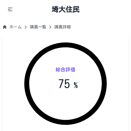
埼大住民
ホーム
講義一覧
講義詳細
総合評価
75
%