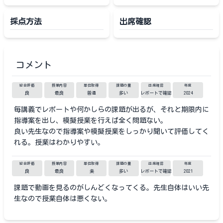
採点方法
出席確認
コメント
総合評価
授業内容
単位取得
課題の量
出席確認
年度
良
最良
普通
多い
レポートで確認
2024
毎講義でレポートや何かしらの課題が出るが、それと期限内に
指導案を出し、模擬授業を行えば全く問題ない。
良い先生なので指導案や模擬授業をしっかり聞いて評価してく
れる。授業はわかりやすい。
総合評価
授業内容
単位取得
課題の量
出席確認
年度
良
最良
楽
多い
レポートで確認
2021
課題で動画を見るのがしんどくなってくる。先生自体はいい先
生なので授業自体は悪くない。