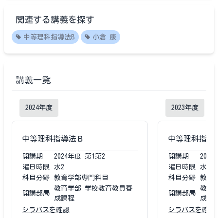
関連する講義を探す
中等理科指導法B
小倉 康
講義一覧
2024
年度
2023
年度
中等理科指導法Ｂ
中等理科指導
開講期
2024
年度
第1第2
開講期
2023
曜日時限
水2
曜日時限
水2
科目分野
教育学部専門科目
科目分野
教育
教育学部 学校教育教員養
教育
開講部局
開講部局
成課程
成課
シラバスを確認
シラバスを確認