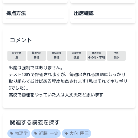
採点方法
出席確認
コメント
総合評価
授業内容
単位取得
課題の量
出席確認
年度
良
普通
普通
適量
その他・不明
2024
出席は強制ではありません。
テスト100%で評価されますが、毎週出される課題にしっかり
取り組んでおけばある程度加点されます(私はそれでギリギリ
Cでした)。
高校で物理をやっていた人は大丈夫だと思います
関連する講義を探す
物理学
近藤 一史
大向 隆三