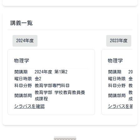
講義一覧
2024
年度
2023
年度
物理学
物理学
開講期
2024
年度
第1第2
開講期
2023
曜日時限
金2
曜日時限
金2
科目分野
教育学部専門科目
科目分野
教育
教育学部 学校教育教員養
教育
開講部局
開講部局
成課程
成課
シラバスを確認
シラバスを確認