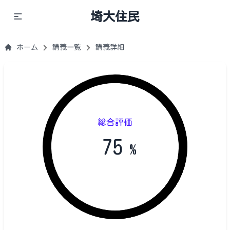
埼大住民
ホーム
講義一覧
講義詳細
総合評価
75
%