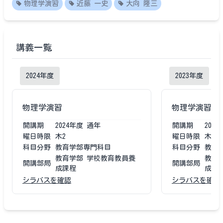
物理学演習
近藤 一史
大向 隆三
講義一覧
2024
年度
2023
年度
物理学演習
物理学演習
開講期
2024
年度
通年
開講期
2023
曜日時限
木2
曜日時限
木2
科目分野
教育学部専門科目
科目分野
教育
教育学部 学校教育教員養
教育
開講部局
開講部局
成課程
成課
シラバスを確認
シラバスを確認