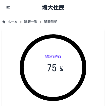
埼大住民
ホーム
講義一覧
講義詳細
総合評価
75
%