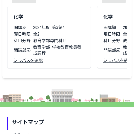
化学
化学
開講期
2024
年度
第3第4
開講期
2023
曜日時限
金2
曜日時限
金2
科目分野
教育学部専門科目
科目分野
教育
教育学部 学校教育教員養
教育
開講部局
開講部局
成課程
成課
シラバスを確認
シラバスを確認
サイトマップ