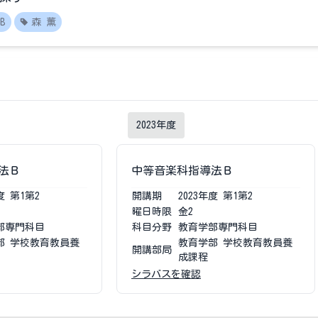
B
森 薫
2023
年度
法Ｂ
中等音楽科指導法Ｂ
度
第1第2
開講期
2023
年度
第1第2
曜日時限
金2
部専門科目
科目分野
教育学部専門科目
部 学校教育教員養
教育学部 学校教育教員養
開講部局
成課程
シラバスを確認