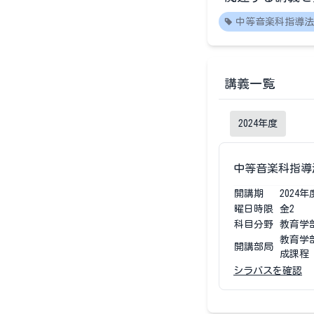
中等音楽科指導法
講義一覧
2024
年度
中等音楽科指導
開講期
2024
年
曜日時限
金2
科目分野
教育学
教育学
開講部局
成課程
シラバスを確認