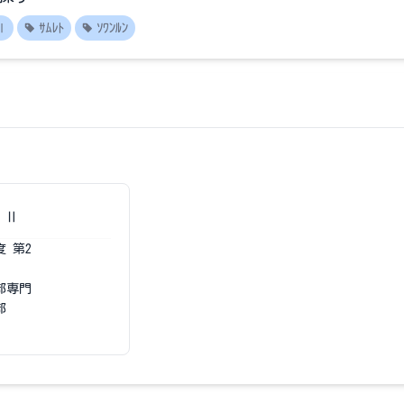
Ⅱ
ｻﾑﾚﾄ
ｿﾜﾝﾙﾝ
 Ⅱ
度
第2
部専門
部