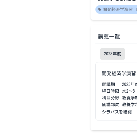
開発経済学演習 
講義一覧
2023
年度
開発経済学演習
開講期
2023
年
曜日時限
水2〜3
科目分野
教養学
開講部局
教養学
シラバスを確認