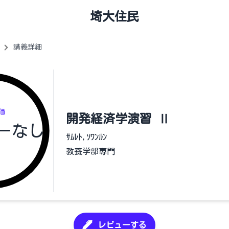
埼大住民
講義詳細
価
開発経済学演習 Ⅱ
ーなし
ｻﾑﾚﾄ,ｿﾜﾝﾙﾝ
教養学部専門
レビューする