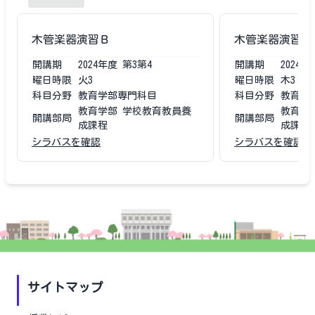
木管楽器演習Ｂ
木管楽器演習Ｂ
開講期
2024
年度
第3第4
開講期
2024
年
曜日時限
火3
曜日時限
木3
科目分野
教育学部専門科目
科目分野
教育学
教育学部 学校教育教員養
教育学
開講部局
開講部局
成課程
成課程
シラバスを確認
シラバスを確認
サイトマップ