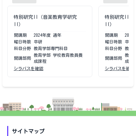
特別研究II（音楽教育学研究
特別研究II
II）
II）
開講期
2024
年度
通年
開講期
2023
曜日時限
卒研
曜日時限
卒研
科目分野
教育学部専門科目
科目分野
教育
教育学部 学校教育教員養
教育
開講部局
開講部局
成課程
成課
シラバスを確認
シラバスを確認
サイトマップ