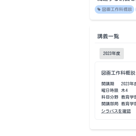
図画工作科概説
講義一覧
2023
年度
図画工作科概説
開講期
2023
年
曜日時限
木4
科目分野
教育学
開講部局
教育学
シラバスを確認