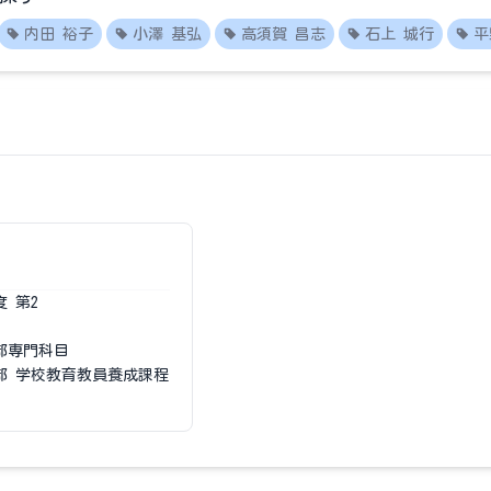
内田 裕子
小澤 基弘
高須賀 昌志
石上 城行
平
度
第2
部専門科目
部 学校教育教員養成課程