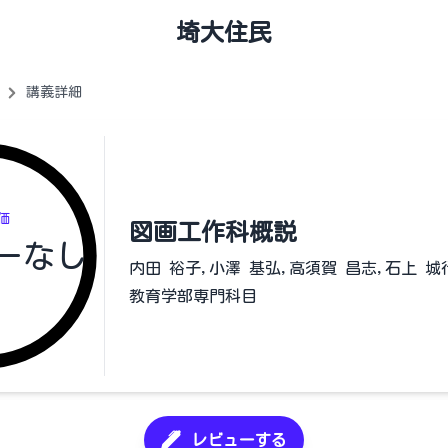
埼大住民
講義詳細
価
図画工作科概説
ーなし
内田 裕子,小澤 基弘,高須賀 昌志,石上 城
教育学部専門科目
レビューする